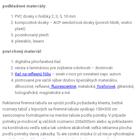
podkladové materiály:
PVC dosky o hrúbky 2, 3, 5, 10 mm
kompozitné dosky – ACP sendvičové dosky (povrch hliník, vnútro
plast)
pozinkovaný plech
plexisklo, lexanv
povrchový materiál:
digitálna plnofarebná tlač
verzia s lamináciou pre zvýšenie odolnosti – životnosti
tlač na reflexnú fóliu
– svieti v noci pri osvietení napr. autom
plotrované pre väčší výber druhov špeciálnych materiálov,
dlhoročné, reflexné,
fluorescentné,
metalické,
fosforové,
gliterické,
holografické, magnetické a iné.
Reklamná firemná tabuľa sa vyrobí podľa požiadavky klienta, bežné
rozmery tabúľ z ktporých sa firemné tabule vyrábajú 150×305 cm
samozrejme formátujeme na menšie tabule podľa potreby. V prípade
potreby je možnosť aj väčších rozmerov 205x305cm alebo aj prikladaním
na konštrukciu vedľa seba tak vznikne akákoľvek veľká reklamná plocha
podľa potreby danej zákazky. Tu ale vzniká otázka či už nie je výhodnejšie