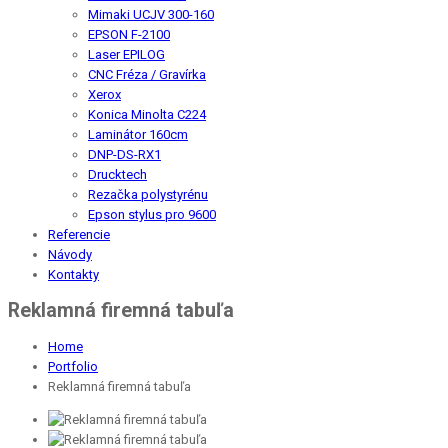
Mimaki UCJV 300-160
EPSON F-2100
Laser EPILOG
CNC Fréza / Gravírka
Xerox
Konica Minolta C224
Laminátor 160cm
DNP-DS-RX1
Drucktech
Rezačka polystyrénu
Epson stylus pro 9600
Referencie
Návody
Kontakty
Reklamná firemná tabuľa
Home
Portfolio
Reklamná firemná tabuľa