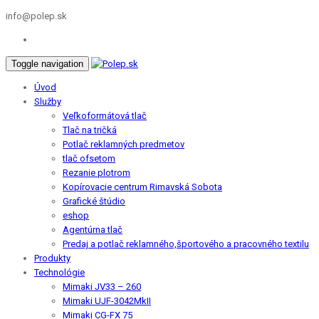
info@polep.sk
Toggle navigation
Úvod
Služby
Veľkoformátová tlač
Tlač na tričká
Potlač reklamných predmetov
tlač ofsetom
Rezanie plotrom
Kopírovacie centrum Rimavská Sobota
Grafické štúdio
eshop
Agentúrna tlač
Predaj a potlač reklamného,športového a pracovného textilu
Produkty
Technológie
Mimaki JV33 – 260
Mimaki UJF-3042MkII
Mimaki CG-FX 75